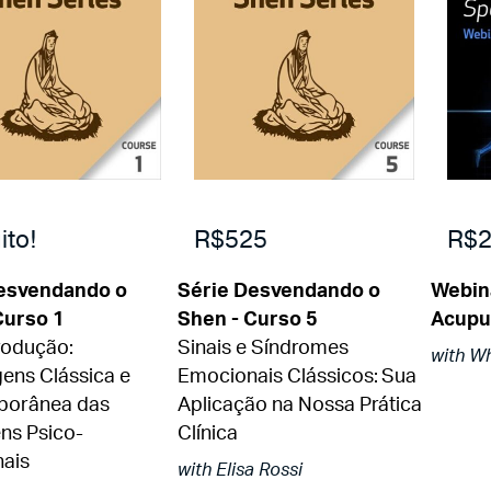
ito!
R$525
R$2
esvendando o
Série Desvendando o
Webina
Curso 1
Shen - Curso 5
Acupu
rodução:
Sinais e Síndromes
with Wh
ens Clássica e
Emocionais Clássicos: Sua
porânea das
Aplicação na Nossa Prática
ns Psico-
Clínica
ais
with Elisa Rossi