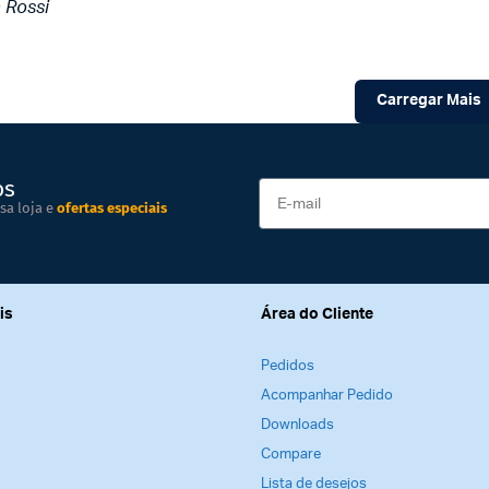
a Rossi
Carregar Mais
os
sa loja e
ofertas especiais
is
Área do Cliente
Pedidos
Acompanhar Pedido
Downloads
Compare
Lista de desejos