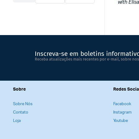
with Elis
Inscreva-se em boletins informativ
Receba atualizações mais recentes por e-mail, sobre nos
Sobre
Redes Socia
Sobre Nós
Facebook
Contato
Instagram
Loja
Youtube