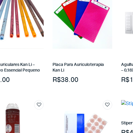
riculares Kan Li –
Placa Para Auriculoterapia
Agulh
o Essencial Pequeno
Kan Li
– 0,1
.00
R$
38.00
R$
1
Stiper
R$
4