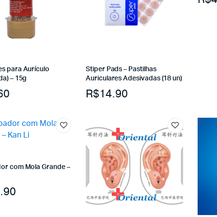
s para Aurículo
Stiper Pads – Pastilhas
da) – 15g
Auriculares Adesivadas (18 un)
60
R$
14.90
or com Mola Grande –
.90