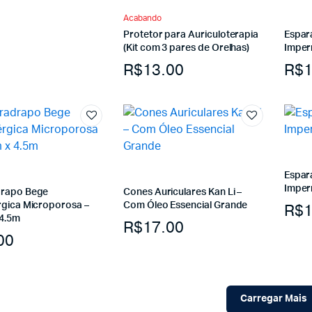
Acabando
Protetor para Auriculoterapia
Espar
(Kit com 3 pares de Orelhas)
Imper
R$
13.00
R$
1
Espar
Imper
drapo Bege
Cones Auriculares Kan Li –
rgica Microporosa –
Com Óleo Essencial Grande
R$
1
 4.5m
R$
17.00
00
Carregar Mais