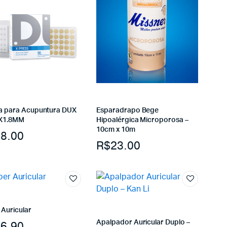
a para Acupuntura DUX
Esparadrapo Bege
8X1.8MM
Hipoalérgica Microporosa –
10cm x 10m
8.00
R$
23.00
 Auricular
Apalpador Auricular Duplo –
6.90