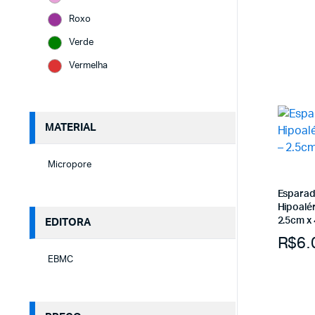
Roxo
Verde
Vermelha
MATERIAL
Micropore
Espara
Hipoalé
2.5cm x
EDITORA
R$
6.
EBMC