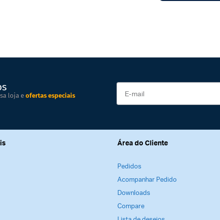
os
sa loja e
ofertas especiais
is
Área do Cliente
Pedidos
Acompanhar Pedido
Downloads
Compare
Lista de desejos