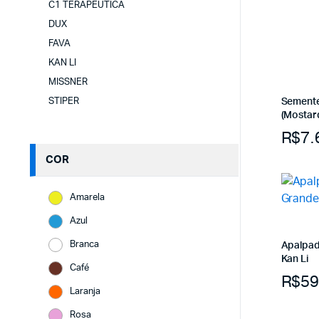
C1 TERAPEUTICA
DUX
FAVA
KAN LI
MISSNER
STIPER
Semente
(Mostar
R$
7.
COR
Amarela
Azul
Branca
Apalpad
Kan Li
Café
R$
59
Laranja
Rosa