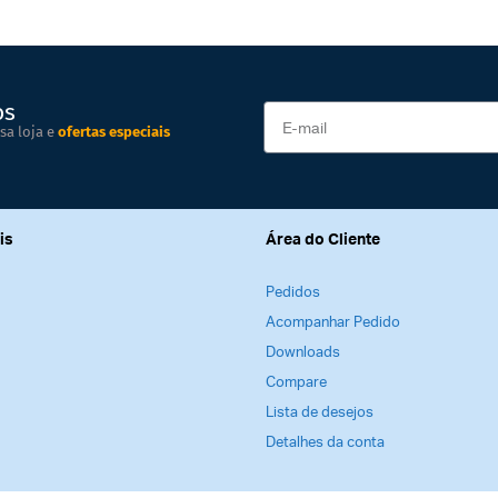
os
sa loja e
ofertas especiais
is
Área do Cliente
Pedidos
Acompanhar Pedido
Downloads
Compare
Lista de desejos
Detalhes da conta