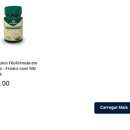
ápico Fitofórmula em
s – Frasco com 100
s
.00
Carregar Mais