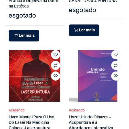
Prática e Objetiva na Dor e
CANAL DE ACUPUNTURA
na Estética
esgotado
esgotado
Ler mais
Ler mais
Acabando
Acabando
Livro Manual Para O Uso
Livro Unindo Olhares –
Do Laser Na Medicina
Acupuntura e a
Chinesa-Laserpuntura
Abordagem Integrativa