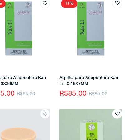
%
11%
a para Acupuntura Kan
Agulha para Acupuntura Kan
0,20X30MM
Li – 0,16X7MM
5.00
R$
85.00
R$
95.00
R$
95.00