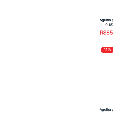
Agulha 
Li – 0,
R$
85
11%
Agulha 