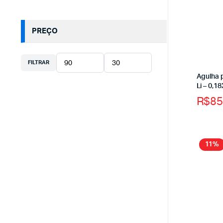
PREÇO
FILTRAR
Agulha 
Li – 0,
R$
85
11%