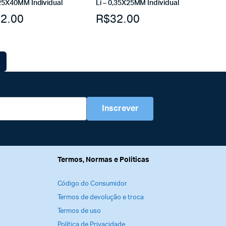
,25X40MM Individual
Li – 0,35X25MM Individual
2.00
R$
32.00
Inscrever
Termos, Normas e Politicas
Código do Consumidor
Termos de devolução e troca
Termos de uso
Política de Privacidade