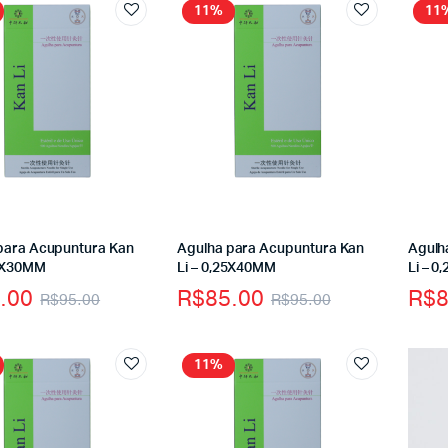
11%
11
para Acupuntura Kan
Agulha para Acupuntura Kan
Agulh
25X30MM
Li – 0,25X40MM
Li – 
.00
R$
85.00
R$
8
R$
95.00
R$
95.00
11%