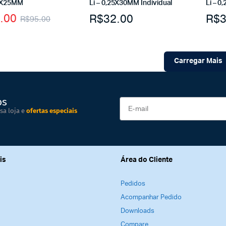
16X25MM
Li – 0,25X30MM Individual
Li – 0
.00
R$
32.00
R$
3
R$
95.00
Carregar Mais
os
sa loja e
ofertas especiais
is
Área do Cliente
Pedidos
Acompanhar Pedido
Downloads
Compare