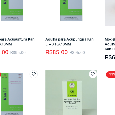
para Acupuntura Kan
Agulha para Acupuntura Kan
Model
18X13MM
Li – 0,16X40MM
Agulh
Kan Li
.00
R$
85.00
R$
95.00
R$
95.00
R$
6
11