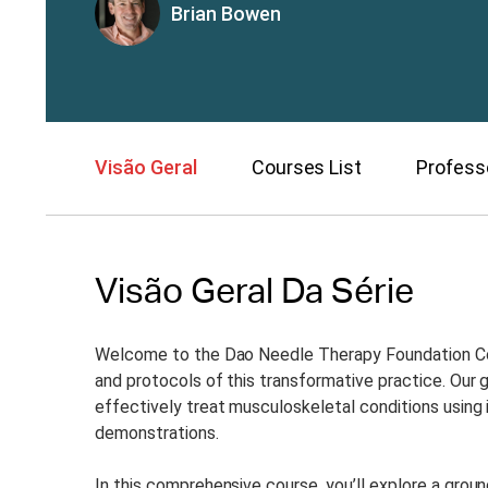
Brian Bowen
Visão Geral
Courses List
Profess
Visão Geral Da Série
Welcome to the Dao Needle Therapy Foundation Cour
and protocols of this transformative practice. Our g
effectively treat musculoskeletal conditions using i
demonstrations.
In this comprehensive course, you’ll explore a gro