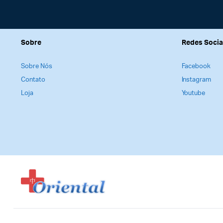
Observação
Esta gravação está disponível apenas no formato o
gravação – ela está disponível para você assistir 
Sobre
Redes Socia
Sobre Nós
Facebook
Contato
Instagram
Loja
Youtube