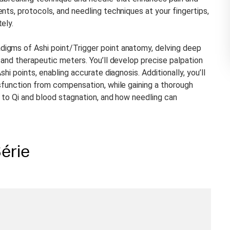
nts, protocols, and needling techniques at your fingertips,
ely.
igms of Ashi point/Trigger point anatomy, delving deep
 and therapeutic meters. You’ll develop precise palpation
hi points, enabling accurate diagnosis. Additionally, you’ll
ysfunction from compensation, while gaining a thorough
 to Qi and blood stagnation, and how needling can
érie