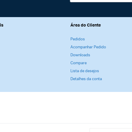
nline; você não receberá um DVD ou cópia física da
como um curso através de sua conta.
is
Área do Cliente
Pedidos
Acompanhar Pedido
Downloads
Compare
Lista de desejos
Detalhes da conta