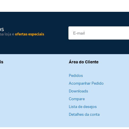
os
sa loja e
ofertas especiais
is
Área do Cliente
Pedidos
Acompanhar Pedido
Downloads
Compare
Lista de desejos
Detalhes da conta