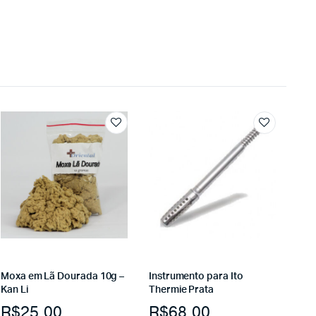
Moxa em Lã Dourada 10g –
Instrumento para Ito
Kan Li
Thermie Prata
R$
25.00
R$
68.00