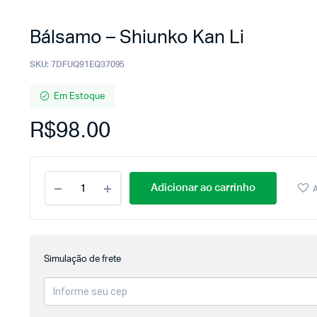
Bálsamo – Shiunko Kan Li
SKU:
7DFUQ91EQ37095
Em Estoque
R$
98.00
Adicionar ao carrinho
A
Simulação de frete