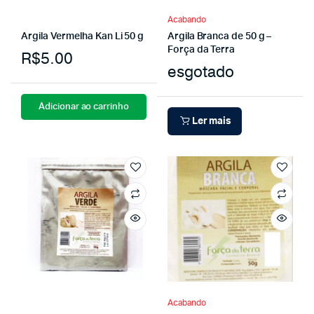
Acabando
Argila Vermelha Kan Li 50 g
Argila Branca de 50 g –
Força da Terra
R$
5.00
esgotado
Adicionar ao carrinho
Ler mais
Acabando