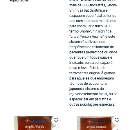
leves. Desenvolvido no Japão
região facial.
mais de 300 anos atrás, Shoni-
Shin usa batida rítmica e
raspagem superficial ao longo
dos caminhos dos meridianos
para estimular o fluxo Qi. O
termo Shoni-Shin significa
“Little Person Agulha”, e este
sistema é utilizado com
freqüência no tratamento de
pacientes pediátricos ou onde
quer que um toque suave é
indicado, pois a sensação é
novo e leve. Este kit de
ferramentas original é grande
para aqueles que empregam
técnicas de acupuntura
japonesa, sistemas de
rejuvenescimento facial, ou se
especializar em pediatria e
outras populações especiais.