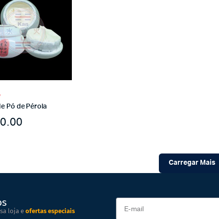
o
e Pó de Pérola
0.00
Carregar Mais
os
sa loja e
ofertas especiais