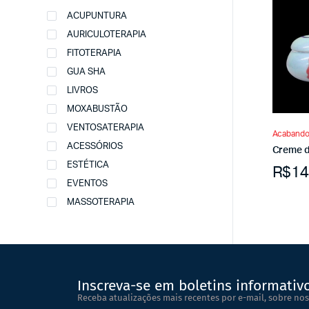
ACUPUNTURA
AURICULOTERAPIA
FITOTERAPIA
GUA SHA
LIVROS
MOXABUSTÃO
VENTOSATERAPIA
Acaband
ACESSÓRIOS
Creme d
ESTÉTICA
R$
14
EVENTOS
MASSOTERAPIA
Inscreva-se em boletins informativ
Receba atualizações mais recentes por e-mail, sobre nos