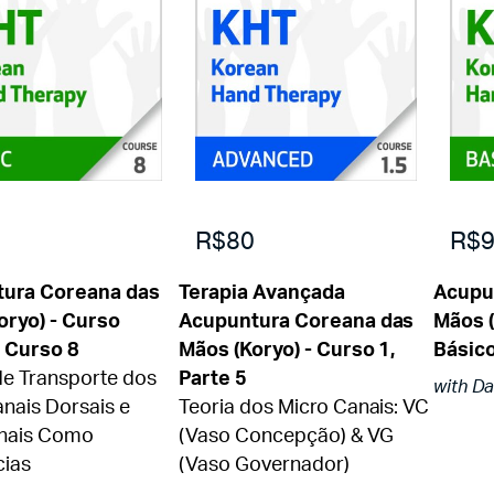
0
R$80
R$9
ura Coreana das
Terapia Avançada
Acupu
oryo) - Curso
Acupuntura Coreana das
Mãos (
- Curso 8
Mãos (Koryo) - Curso 1,
Básic
de Transporte dos
Parte 5
with D
nais Dorsais e
Teoria dos Micro Canais: VC
nais Como
(Vaso Concepção) & VG
cias
(Vaso Governador)