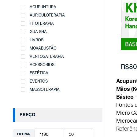
ACUPUNTURA
AURICULOTERAPIA
FITOTERAPIA
GUA SHA
LIVROS
MOXABUSTÃO
VENTOSATERAPIA
R$8
ACESSÓRIOS
ESTÉTICA
Acupunt
EVENTOS
Mãos (K
MASSOTERAPIA
Básico 
Pontos 
Micro Ca
PREÇO
Microca
Referên
FILTRAR