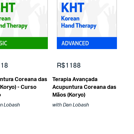
18
R$1188
ntura Coreana das
Terapia Avançada
Koryo) - Curso
Acupuntura Coreana das
o
Mãos (Koryo)
an Lobash
with Dan Lobash