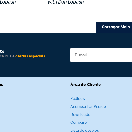
 Lobash
with Dan Lobash
Carregar Mais
os
sa loja e
ofertas especiais
is
Área do Cliente
Pedidos
Acompanhar Pedido
Downloads
Compare
Lista de desejos