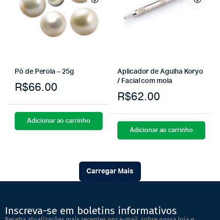
Pó de Perola – 25g
Aplicador de Agulha Koryo
/ Facial com mola
R$
66.00
R$
62.00
Adicionar ao carrinho
Adicionar ao carrinho
Carregar Mais
Inscreva-se em boletins informativos
Receba atualizações mais recentes por e-mail, sobre nossa loja e