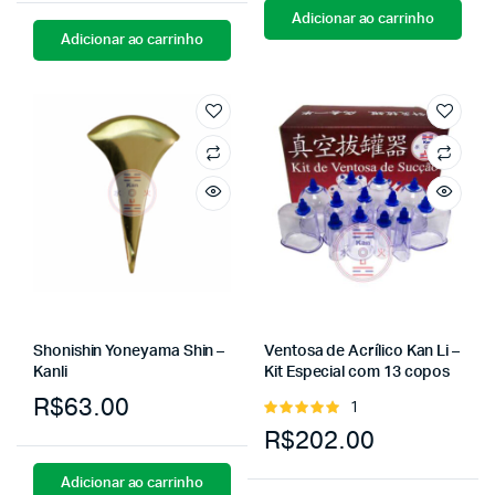
Adicionar ao carrinho
Adicionar ao carrinho
Shonishin Yoneyama Shin –
Ventosa de Acrílico Kan Li –
Kanli
Kit Especial com 13 copos
R$
63.00
1
Avaliação
5.00
de 5
R$
202.00
Adicionar ao carrinho