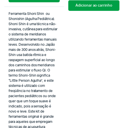
Adicionar ao carrinho
Ferramenta Shoni Shin ou
Shonishin (Agulha Pediátrica).
Shoni Shin é uma técnica não-
invasiva, cutânea para estimular
o sistema de meridianos
utilizando ferramentas manuais
leves. Desenvolvido no Japão
mais de 300 anos atrás, Shoni-
Shin usa batida rítmica e
raspagem superficial ao longo
dos caminhos dos meridianos
para estimular o fluxo Qi. O
termo Shoni-Shin significa
“Little Person Agulha”, e este
sistema é utilizado com
freqüência no tratamento de
pacientes pediátricos ou onde
quer que um toque suave é
indicado, pois a sensação é
novo e leve. Este kit de
ferramentas original é grande
para aqueles que empregam
técnicas de acupuntura