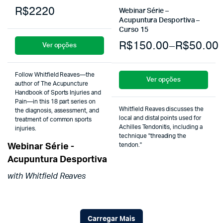
R$2220
Webinar Série –
Acupuntura Desportiva –
Curso 15
R$
150.00
–
R$
50.00
Ver opções
Follow Whitfield Reaves—the
Ver opções
author of The Acupuncture
Handbook of Sports Injuries and
Pain—in this 18 part series on
Whitfield Reaves discusses the
the diagnosis, assessment, and
local and distal points used for
treatment of common sports
Achilles Tendonitis, including a
injuries.
technique "threading the
tendon."
Webinar Série -
Acupuntura Desportiva
with Whitfield Reaves
Carregar Mais