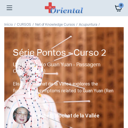
0
Início
CURSOS
Net of Knowledge Cursos
Acupuntura
Série Pontos - Curso 2
Um Estudo do Guan Yuan - Passagem
Original (VC4)
Elisabeth Rochat de la Vallee explores the
function and symptoms related to Guan Yuan (Ren
4).
Elisabeth Rochat de la Vallée