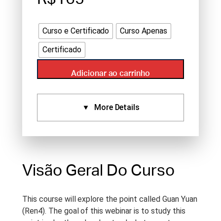
Curso e Certificado
Curso Apenas
Certificado
Adicionar ao carrinho
More Details
Certificados:
Aprovado Por:
IVAS (1.5),
Standard Certificate (1.5),
Visão Geral Do Curso
NCCAOM (1.5)
Idioma:
English
This course will explore the point called Guan Yuan
Tipo De Curso:
Studio
(Ren4). The goal of this webinar is to study this