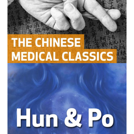
você deverá assistir o treinamento e completar
quaisquer documentos necessários para obter seu
certificado. Você também deverá imprimir e salvar
seu certificado para seus próprios registros.
Política de Cancelamento
Favor observar que não oferecemos reembolso
para nossos webinários/cursos online gravados
Observação
Esta gravação está disponível apenas no formato
online; você não receberá um DVD ou cópia física
da gravação – ela está disponível para você
assistir como um curso através de sua conta.