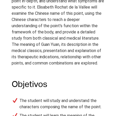
Recording
point in-depth, and understand what symptoms are
specific to it. Elisabeth Rochat de la Vallee will
Duração Do Curso:
1.5 h
examine the Chinese name of this point, using the
Anotações Do Curso:
Notes
Chinese characters to reach a deeper
are provided with this course.
understanding of the point's function within the
framework of the body, and provide a detailed
Período De Acesso:
Acesso
study from both classical and medical literature.
Vitalício
The meaning of Guan Yuan, its description in the
medical classics, presentation and explanation of
its therapeutic indications, relationship with other
points, and common combinations are explored.
Objetivos
The student will study and understand the
characters composing the name of the point.
The student will learn the meaning of the