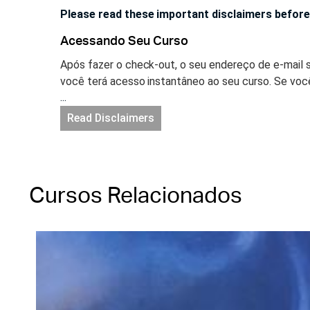
Please read these important disclaimers before
Acessando Seu Curso
Após fazer o check-out, o seu endereço de e-mail 
você terá acesso instantâneo ao seu curso. Se voc
...
uma conta será criada para você automaticamente e
sua senha. Acesse a sua sua conta no site netofk
Read Disclaimers
Acesso Ilimitado & CEUs
Você terá acesso ilimitado a este curso enquanto e
Cursos Relacionados
continue aprendendo e possa revisá-lo ao longo dos
Você tem 1 ano a contar da data da compra para co
deverá assistir o treinamento e completar quaisque
Você também deverá imprimir e salvar seu certificad
Política de Cancelamento