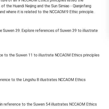
ure of all 9 NCCAOM Ethics principles listed the
 the Huandi Neijing and the Sun Simiao - Qianjinfang
d where it is related to the NCCAOM 9 Ethic principle.
the Suwen 39. Explore references of Suwen 39 to illustrate
ence to the Suwen 11 to illustrate NCCAOM Ethics principles
erence to the Lingshu 8 illustrates NCCAOM Ethics
n in reference to the Suwen 54 illustrates NCCAOM Ethics