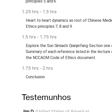
principles 5 and 6.
1.25 hrs - 1.5 hrs
Heart to heart dynamics as root of Chinese Medi
Ethics principles 7, 8 and 9.
1.5 hrs - 1.75 hrs
Explore the Sun Simiao's Qianjinfang Section one
Summary of each reference listed in the lecture 
the NCCAOM Code of Ethics document.
1.75 hrs - 2 hrs
Conclusion.
Testemunhos
Jim D.
(United States of America)