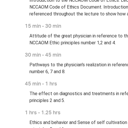
Introduction to the NCCAOM Code of Ethics. Lect
NCCAOM Code of Ethics Document. Introduction of
referenced throughout the lecture to show how an
15 min - 30 min
Attitude of the great physician in reference to 
NCCAOM Ethic principles number 1,2 and 4.
30 min - 45 min
Pathways to the physician's realization in refer
number 6, 7 and 8.
45 min - 1 hrs
The effect on diagnostics and treatments in ref
principles 2 and 5.
1 hrs - 1.25 hrs
Ethics and behavior and Sense of self cultivatio