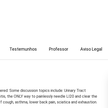
Testemunhos
Professor
Aviso Legal
vered. Some discussion topics include: Urinary Tract
titis, the ONLY way to painlessly needle LI20 and clear the
 of cough, asthma, lower back pain, sciatica and exhaustion.