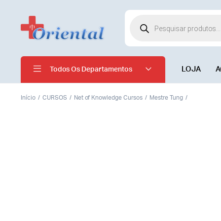
LOJA
A
Todos Os Departamentos
Início
CURSOS
Net of Knowledge Cursos
Mestre Tung
Pontos Mágicos da Acup
Tung: Série 3 para Inicia
Pontos 1010.08 A 1010.25
Susan Johnson discusses the Master Tung's Acupun
covers case studies.