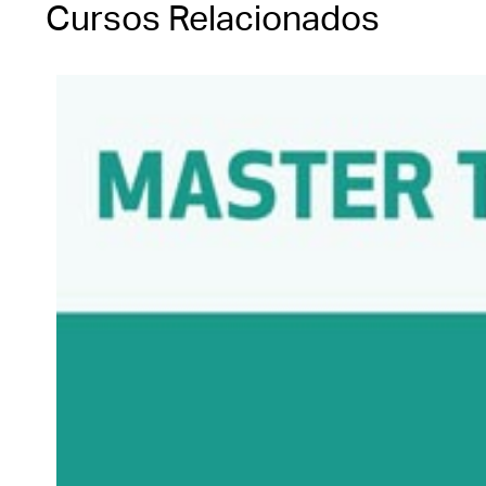
Cursos Relacionados
vencimento, você terá que comprá-lo novamente se 
Você tem 1 ano a contar da data da compra para co
deverá assistir o treinamento e completar quaisque
Você também deverá imprimir e salvar seu certificad
Isenção de Responsabilidade Médica
Este curso menciona procedimentos de sangria ou
históricas. Sangria e tratamento de câncer não est
licenciados. Além disso, a sangria e/ou o tratamen
da prática da sua jurisdição específica. A menção do
esses pontos ou tolera o uso dessas técnicas fora 
Política de Cancelamento
Favor observar que não oferecemos reembolso para
Observação