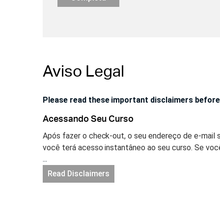
Aviso Legal
Please read these important disclaimers before
Acessando Seu Curso
Após fazer o check-out, o seu endereço de e-mail 
você terá acesso instantâneo ao seu curso. Se voc
...
uma conta será criada para você automaticamente e
sua senha. Acesse a sua sua conta no site netofk
Read Disclaimers
Validade do Curso
Este curso tem acesso restrito e vencerá após 1 an