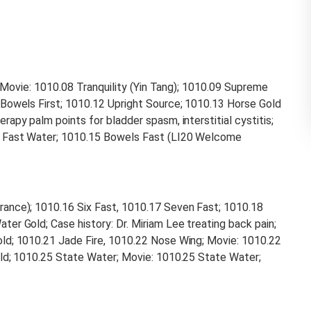
; Movie: 1010.08 Tranquility (Yin Tang); 1010.09 Supreme
Bowels First; 1010.12 Upright Source; 1010.13 Horse Gold
py palm points for bladder spasm, interstitial cystitis;
e Fast Water; 1010.15 Bowels Fast (LI20 Welcome
ance); 1010.16 Six Fast, 1010.17 Seven Fast; 1010.18
r Gold; Case history: Dr. Miriam Lee treating back pain;
ld; 1010.21 Jade Fire, 1010.22 Nose Wing; Movie: 1010.22
ld; 1010.25 State Water; Movie: 1010.25 State Water;