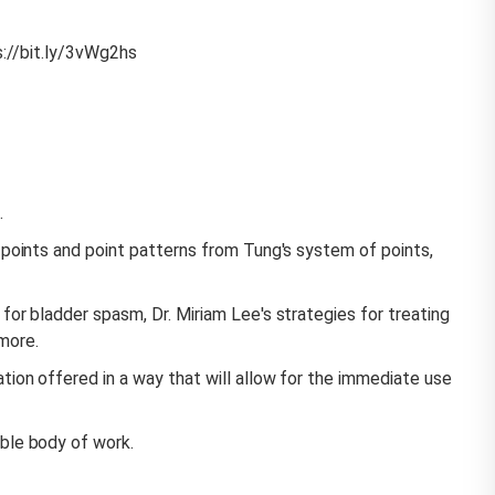
ps://bit.ly/3vWg2hs
.
 points and point patterns from Tung's system of points,
for bladder spasm, Dr. Miriam Lee's strategies for treating
more.
tion offered in a way that will allow for the immediate use
ble body of work.