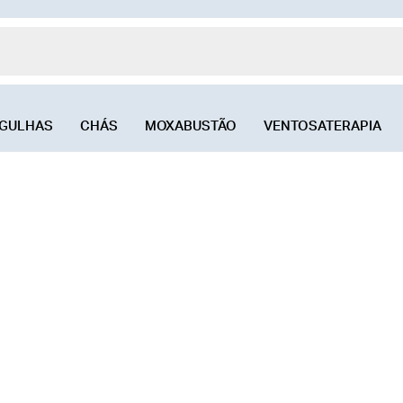
GULHAS
CHÁS
MOXABUSTÃO
VENTOSATERAPIA
untura do Mestre
ntes - Curso 7
cture points 1010.08 to 1010.25 and