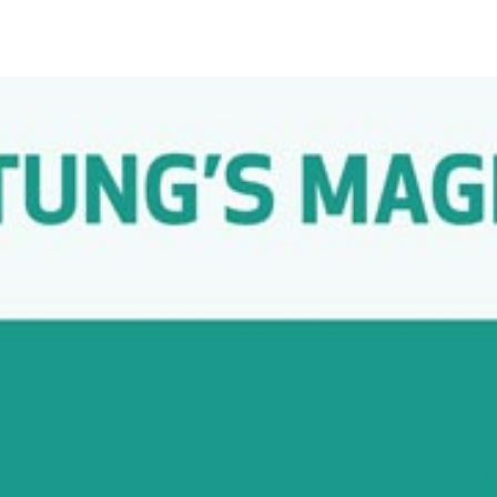
desejar ter acesso a ele.
mpletar os requisitos dos CEUs. Neste período, você
r documentos necessários para obter seu certificado.
o para seus próprios registros.
 o tratamento do câncer como parte de suas abordagens
ão dentro do escopo da prática para a maioria dos
to do câncer podem ou não estar incluídos no seu escopo
 uso histórico dessas técnicas não certifica o aluno a usar
do escopo da prática em sua jurisdição.
 nossos webinários/cursos online gravados