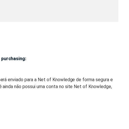
 purchasing:
será enviado para a Net of Knowledge de forma segura e
ê ainda não possui uma conta no site Net of Knowledge,
 você receberá um e-mail com um link para configurar a
nowledge.com e comece a aprender!
o. Certifique-se de concluí-lo dentro deste prazo. Após o