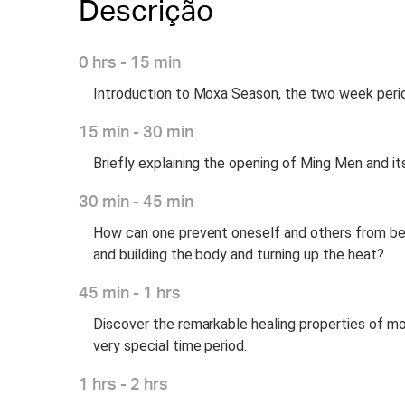
Descrição
0 hrs - 15 min
Introduction to Moxa Season, the two week perio
15 min - 30 min
Briefly explaining the opening of Ming Men and its
30 min - 45 min
How can one prevent oneself and others from be
and building the body and turning up the heat?
45 min - 1 hrs
Discover the remarkable healing properties of mo
very special time period.
1 hrs - 2 hrs