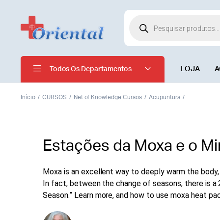
LOJA
A
Todos Os Departamentos
Início
CURSOS
Net of Knowledge Cursos
Acupuntura
Estações da Moxa e o M
Moxa is an excellent way to deeply warm the body, 
In fact, between the change of seasons, there is a
Season.” Learn more, and how to use moxa heat pac