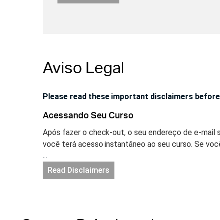
Aviso Legal
Please read these important disclaimers before
Acessando Seu Curso
Após fazer o check-out, o seu endereço de e-mail 
você terá acesso instantâneo ao seu curso. Se voc
...
uma conta será criada para você automaticamente e
sua senha. Acesse a sua sua conta no site netofk
Read Disclaimers
Acesso Ilimitado & CEUs
Você terá acesso ilimitado a este curso enquanto e