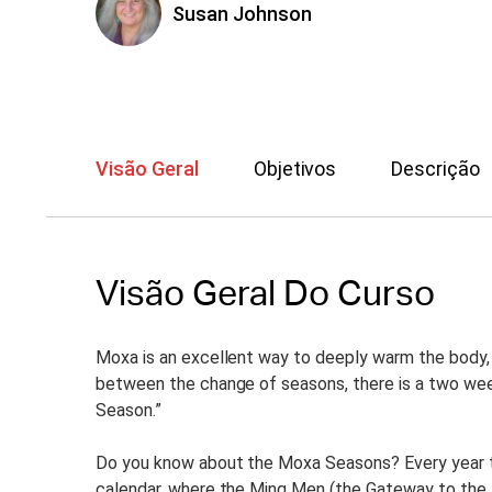
Susan Johnson
Visão Geral
Objetivos
Descrição
Visão Geral Do Curso
Moxa is an excellent way to deeply warm the body, 
between the change of seasons, there is a two week
Season.”
Do you know about the Moxa Seasons? Every year t
calendar, where the Ming Men (the Gateway to the K