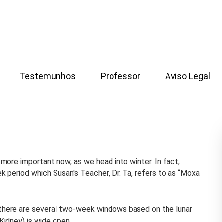
Testemunhos
Professor
Aviso Legal
more important now, as we head into winter. In fact,
 period which Susan's Teacher, Dr. Ta, refers to as “Moxa
here are several two-week windows based on the lunar
idney) is wide open.