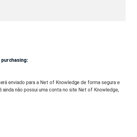
 purchasing:
será enviado para a Net of Knowledge de forma segura e
ê ainda não possui uma conta no site Net of Knowledge,
 você receberá um e-mail com um link para configurar a
nowledge.com e comece a aprender!
le estiver disponível na Net of Knowledge, para que você