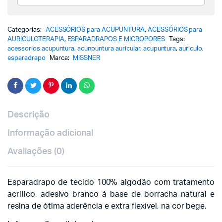
Categorias:
ACESSÓRIOS para ACUPUNTURA
,
ACESSÓRIOS para
AURICULOTERAPIA
,
ESPARADRAPOS E MICROPORES
Tags:
acessorios acupuntura
,
acunpuntura auricular
,
acupuntura
,
auriculo
,
esparadrapo
Marca:
MISSNER
Descrição
Informação adicional
Avaliações (0)
Esparadrapo de tecido 100% algodão com tratamento
acrílico, adesivo branco à base de borracha natural e
resina de ótima aderência e extra flexível, na cor bege.