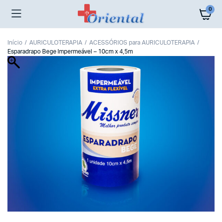
0
Início
AURICULOTERAPIA
ACESSÓRIOS para AURICULOTERAPIA
Esparadrapo Bege Impermeável – 10cm x 4,5m