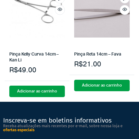
Pinça Kelly Curva 14cm –
Pinça Reta 14cm – Fava
Kan Li
R$
21.00
R$
49.00
Adicionar ao carrinho
Adicionar ao carrinho
Inscreva-se em boletins informativos
Receba atualizações mais recentes por e-mail, sobre nossa loja e
ofertas especiais