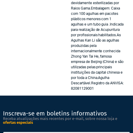
devidamente esterilizadas por
Raios Gama.Embalagem: Caixa
com 100 agulhas em pacotes
plásticos menores com 1
agulhas e um tubo guia .Indicada
para realização de Acupuntura
por profissionais habilitados.As
Agulhas Kan Li são as agulhas
produzidas pela
internacionalmente conhecida
Zhong Yan Tai He, famosa
empresa de Beijing (China) e são
utilizadas pelas principais
instituições da capital chinesa e
por toda a China.Agulha
Descartável.Registro da ANVISA:
82081129001
Inscreva-se em boletins informativos
Receba atualizações mais recentes por e-mail, sobre nossa loja e
ofertas especiais