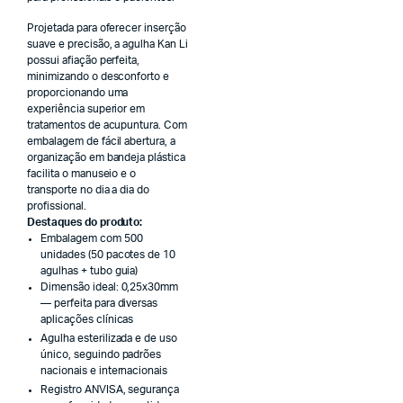
Projetada para oferecer inserção
suave e precisão, a agulha Kan Li
possui afiação perfeita,
minimizando o desconforto e
proporcionando uma
experiência superior em
tratamentos de acupuntura. Com
embalagem de fácil abertura, a
organização em bandeja plástica
facilita o manuseio e o
transporte no dia a dia do
profissional.
Destaques do produto:
Embalagem com 500
unidades (50 pacotes de 10
agulhas + tubo guia)
Dimensão ideal: 0,25x30mm
— perfeita para diversas
aplicações clínicas
Agulha esterilizada e de uso
único, seguindo padrões
nacionais e internacionais
Registro ANVISA, segurança