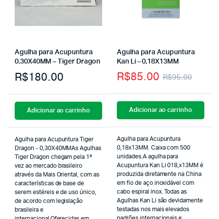
Agulha para Acupuntura
Agulha para Acupuntura
0.30X40MM – Tiger Dragon
Kan Li – 0,18X13MM
R$
85.00
R$
180.00
R$
95.00
Adicionar ao carrinho
Adicionar ao carrinho
Agulha para Acupuntura
Agulha para Acupuntura Tiger
0,18x13MM. Caixa com 500
Dragon - 0,30X40MMAs Agulhas
unidades.A agulha para
Tiger Dragon chegam pela 1ª
Acupuntura Kan Li 018,x13MM é
vez ao mercado brasileiro
produzida diretamente na China
através da Mais Oriental, com as
em fio de aço inoxidável com
características de base de
cabo espiral inox. Todas as
serem estéreis e de uso único,
Agulhas Kan Li são devidamente
de acordo com legislação
testadas nos mais elevados
brasileira e
padrões internacionais e
internacional.Oferecidas em