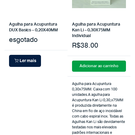
Agulha para Acupuntura
Agulha para Acupuntura
DUX Basics – 0,20X40MM
Kan Li – 0,30X75MM
Individual
esgotado
R$
38.00
Ler mais
Adicionar ao carrinho
Agulha para Acupuntura
0,30x75MM. Caixa com 100
unidades.A agulha para
Acupuntura Kan Li 0,30,x75MM
é produzida diretamente na
China em fio de aço inoxidável
com cabo espiral inox. Todas as
Agulhas Kan Li são devidamente
testadas nos mais elevados
padrões internacionais e