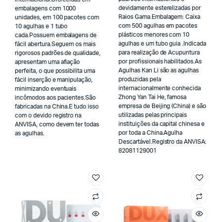
devidamente esterelizadas por
embalagens com 1000
Raios Gama.Embalagem: Caixa
unidades, em 100 pacotes com
com 500 agulhas em pacotes
10 agulhas e 1 tubo
plásticos menores com 10
cada.Possuem embalagens de
agulhas e um tubo guia .Indicada
fácil abertura.Seguem os mais
para realização de Acupuntura
rigorosos padrões de qualidade,
por profissionais habilitados.As
apresentam uma afiação
Agulhas Kan Li são as agulhas
perfeita, o que possibilita uma
produzidas pela
fácil inserção e manipulação,
internacionalmente conhecida
minimizando eventuais
Zhong Yan Tai He, famosa
incômodos aos pacientes.São
empresa de Beijing (China) e são
fabricadas na China.E tudo isso
utilizadas pelas principais
com o devido registro na
instituições da capital chinesa e
ANVISA, como devem ter todas
por toda a China.Agulha
as agulhas.
Descartável.Registro da ANVISA:
82081129001