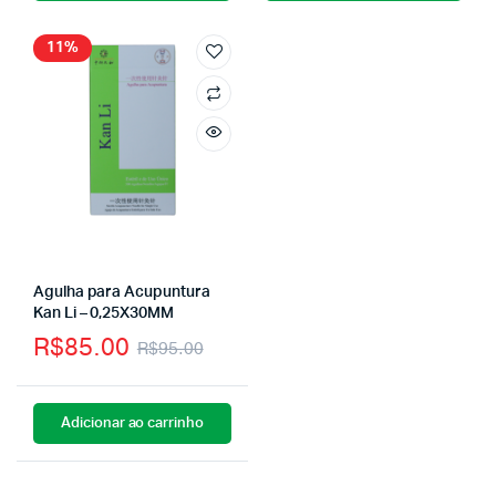
11%
Agulha para Acupuntura
Kan Li – 0,25X30MM
R$
85.00
R$
95.00
Adicionar ao carrinho