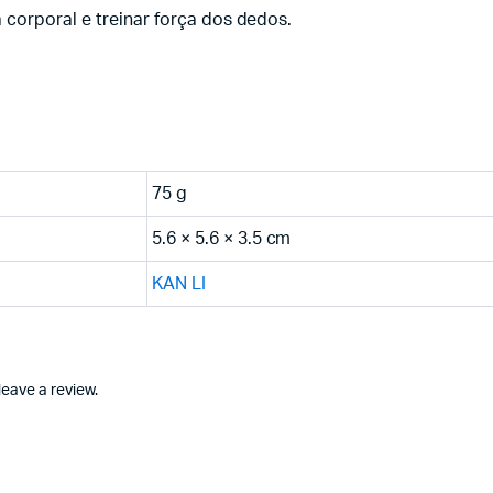
 corporal e treinar força dos dedos.
75 g
5.6 × 5.6 × 3.5 cm
KAN LI
eave a review.