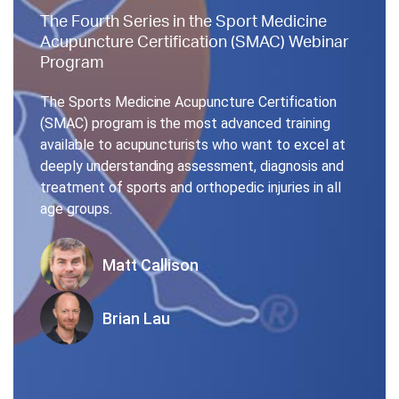
The Fourth Series in the Sport Medicine
Acupuncture Certification (SMAC) Webinar
Program
The Sports Medicine Acupuncture Certification
(SMAC) program is the most advanced training
available to acupuncturists who want to excel at
deeply understanding assessment, diagnosis and
treatment of sports and orthopedic injuries in all
age groups.
Matt Callison
Brian Lau