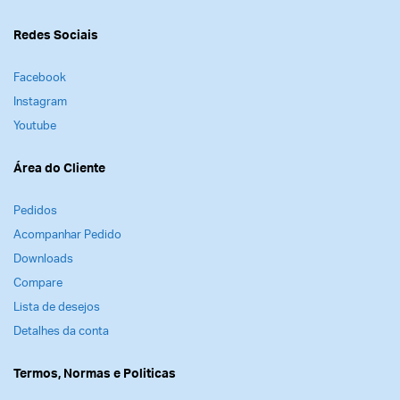
Observação
Redes Sociais
Esta gravação está disponível apenas no formato
online; você não receberá um DVD ou cópia física
Facebook
da gravação – ela está disponível para você
Instagram
assistir como um curso através de sua conta.
Youtube
Área do Cliente
Pedidos
Acompanhar Pedido
Downloads
Compare
Lista de desejos
Detalhes da conta
Termos, Normas e Politicas