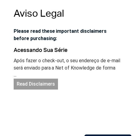
Aviso Legal
Please read these important disclaimers
before purchasing:
Acessando Sua Série
Após fazer o check-out, o seu endereço de e-mail
será enviado para a Net of Knowledge de forma
...
segura e você terá acesso instantâneo à sua série.
Se você ainda não possui uma conta no site Net of
Read Disclaimers
Knowledge, uma conta será criada para você
automaticamente e você receberá um e-mail com
um link para configurar a sua senha. Acesse a sua
sua conta no site netofknowledge.com e comece
a aprender!
Acesso Ilimitado & CEUs