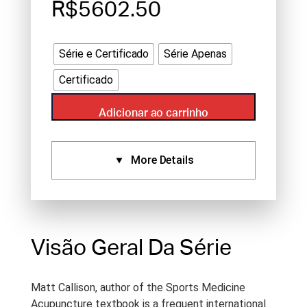
R$5602.50
Série e Certificado
Série Apenas
Certificado
Adicionar ao carrinho
More Details
Certificate:
Aprovado Por:
NCCAOM (27),
Standard Certificate (27)
Visão Geral Da Série
Series Length:
27 h
Período De Acesso:
Acesso
Matt Callison, author of the Sports Medicine
Vitalício
Acupuncture textbook is a frequent international