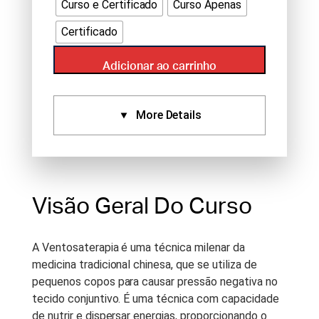
Curso e Certificado
Curso Apenas
Certificado
Adicionar ao carrinho
More Details
Certificados:
Aprovado Por:
Standard
Certificate (2)
Visão Geral Do Curso
Idioma:
Português
Tipo De Curso:
Recorded
A Ventosaterapia é uma técnica milenar da
Webinar
medicina tradicional chinesa, que se utiliza de
pequenos copos para causar pressão negativa no
Duração Do Curso:
2 h
tecido conjuntivo. É uma técnica com capacidade
Anotações Do Curso:
Notes
de nutrir e dispersar energias, proporcionando o