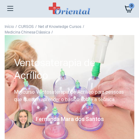
0
Início
CURSOS
Net of Knowledge Cursos
Medicina Chinesa Clássica
Ventosaterapia de
Acrílico
Minicurso Ventosaterapia de Acrílico para pessoas
que querem aprender o básico sobre a técnica.
Fernanda Mara dos Santos