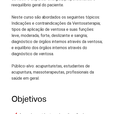
are provided with this course.
reequilíbrio geral do paciente.
Período De Acesso:
Acesso
Neste curso são abordados os seguintes tópicos:
Vitalício
Indicações e contraindicações da Ventosaterapia;
tipos de aplicação de ventosa e suas funções:
leve, moderada, forte, deslizante e sangria;
diagnóstico de órgãos internos através da ventosa;
e equilíbrio dos órgãos internos através do
diagnóstico de ventosa.
Público-alvo: acupunturistas, estudantes de
acupuntura, massoterapeutas, profissionais da
saúde em geral.
Objetivos