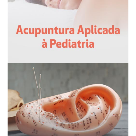
você deverá assistir o treinamento e completar
quaisquer documentos necessários para obter seu
certificado. Você também deverá imprimir e salvar
seu certificado para seus próprios registros.
Política de Cancelamento
Favor observar que não oferecemos reembolso
para nossos webinários/cursos online gravados
Observação
Esta gravação está disponível apenas no formato
online; você não receberá um DVD ou cópia física
da gravação – ela está disponível para você
assistir como um curso através de sua conta.