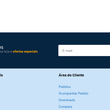
os
sa loja e
ofertas especiais
is
Área do Cliente
Pedidos
Acompanhar Pedido
Downloads
Compare