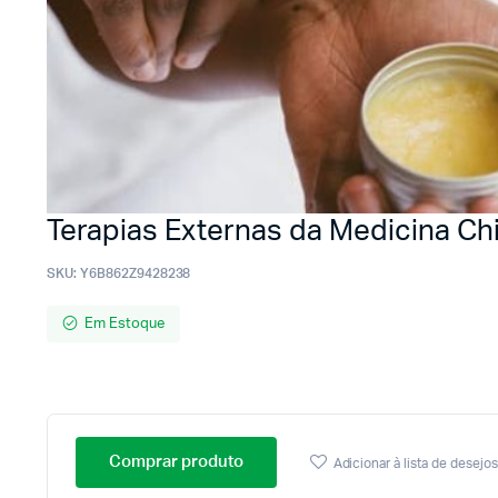
Terapias Externas da Medicina Ch
SKU:
Y6B862Z9428238
Em Estoque
Comprar produto
Adicionar à lista de desejos