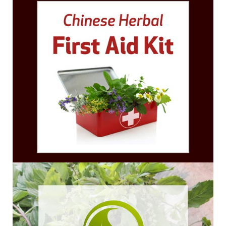
cortadas.
Você tem 1 ano a contar da data da compra para
completar os requisitos dos non-live CEUs. Neste
período, você deverá assistir o treinamento e
completar quaisquer documentos necessários para
obter seu certificado. Você também deverá
imprimir e salvar seu certificado para seus próprios
registros.
Cancellation Policy
Favor observar que não oferecemos reembolso
para nossos webinários/cursos online gravados.
Se você perdeu um evento ao vivo, você poderá
assistir às gravações depois.