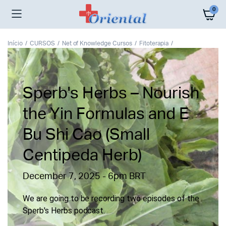
0
Início
CURSOS
Net of Knowledge Cursos
Fitoterapia
Sperb's Herbs – Nourish
the Yin Formulas and E
Bu Shi Cao (Small
Centipeda Herb)
December 7, 2025 - 6pm BRT
We are going to be recording two episodes of the
Sperb's Herbs podcast.