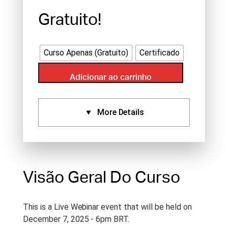
Gratuito!
Curso Apenas (Gratuito)
Certificado
Adicionar ao carrinho
More Details
Certificados:
Aprovado Por:
Standard
Certificate (2), NCCAOM (2)
Visão Geral Do Curso
Idioma:
English
Tipo De Curso:
Live Webinar
This is a Live Webinar event that will be held on
December 7, 2025 - 6pm BRT.
Duração Do Curso:
2 h