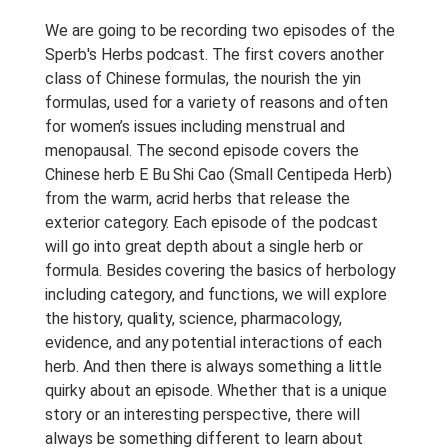
Anotações Do Curso:
Notes
We are going to be recording two episodes of the
may or may not be provided
Sperb's Herbs podcast. The first covers another
with this event.
class of Chinese formulas, the nourish the yin
formulas, used for a variety of reasons and often
Período De Acesso:
Lifetime
for women’s issues including menstrual and
Access to Recordings
menopausal. The second episode covers the
Chinese herb E Bu Shi Cao (Small Centipeda Herb)
from the warm, acrid herbs that release the
exterior category. Each episode of the podcast
will go into great depth about a single herb or
formula. Besides covering the basics of herbology
including category, and functions, we will explore
the history, quality, science, pharmacology,
evidence, and any potential interactions of each
herb. And then there is always something a little
quirky about an episode. Whether that is a unique
story or an interesting perspective, there will
always be something different to learn about