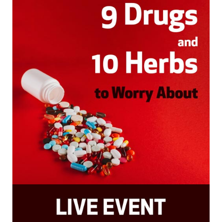
Este é um Webinário ao vivo e a transmissão será
por streaming online
Acesso Ilimitado & CEUs
Você terá acesso ilimitado às gravações do
evento enquanto ele estiver disponível na Net of
Knowledge, para que você continue aprendendo e
possa revisá-lo ao longo dos anos.
CEUs para eventos ao vivo são concedidos apenas
se você tiver participado integralmente. Se você
perdeu parte do evento, non-live CEUs poderão ser
disponibilizados, mas não há garantias. Favor
verificar a descrição do curso e ver se este evento
oferece non-live CEUs.
Se non-live CEUs forem disponibilizados, seu
número será geralmente menor do que live CEUs,
uma vez que as gravações são editadas e