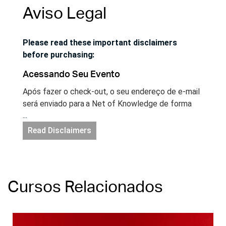
Aviso Legal
Please read these important disclaimers
before purchasing:
Acessando Seu Evento
Após fazer o check-out, o seu endereço de e-mail
será enviado para a Net of Knowledge de forma
...
segura e você terá acesso instantâneo ao seu
evento. Se você ainda não possui uma conta no
Read Disclaimers
site Net of Knowledge, uma conta será criada para
você automaticamente e você receberá um e-mail
com um link para configurar a sua senha. Acesse a
sua sua conta no site netofknowledge.com e
Cursos Relacionados
comece a aprender!
Webinário ao Vivo