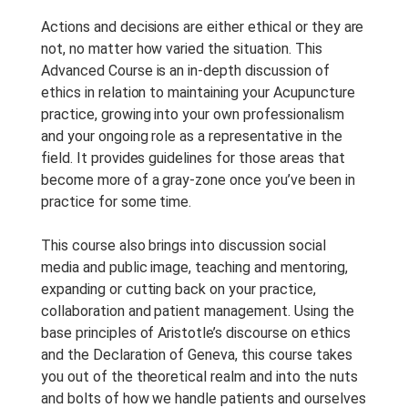
Tipo De Curso:
Studio
Actions and decisions are either ethical or they are
Recording
not, no matter how varied the situation. This
Advanced Course is an in-depth discussion of
Duração Do Curso:
2 h
ethics in relation to maintaining your Acupuncture
Anotações Do Curso:
Notes
practice, growing into your own professionalism
are provided with this course.
and your ongoing role as a representative in the
field. It provides guidelines for those areas that
Período De Acesso:
Acesso
become more of a gray-zone once you’ve been in
Vitalício
practice for some time.
This course also brings into discussion social
media and public image, teaching and mentoring,
expanding or cutting back on your practice,
collaboration and patient management. Using the
base principles of Aristotle’s discourse on ethics
and the Declaration of Geneva, this course takes
you out of the theoretical realm and into the nuts
and bolts of how we handle patients and ourselves