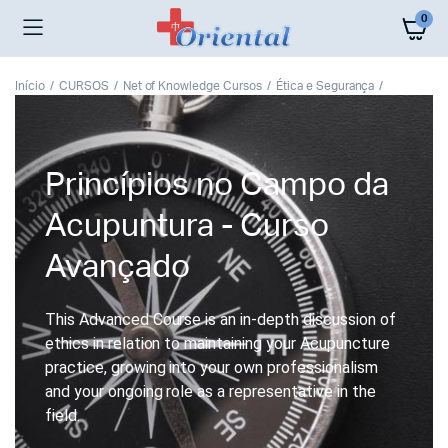
0
Início
CURSOS
Net of Knowledge Cursos
Ética e Segurança
Princípios no Campo da
Acupuntura - Curso
Avançado
This Advanced Course is an in-depth discussion of
ethics in relation to maintaining your Acupuncture
practice, growing into your own professionalism
and your ongoing role as a representative in the
field.