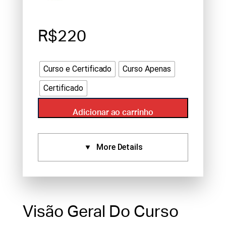
R$220
Curso e Certificado
Curso Apenas
Certificado
Adicionar ao carrinho
More Details
Certificados:
Aprovado Por:
Standard
Certificate (2), NCCAOM (2)
Visão Geral Do Curso
Idioma:
English