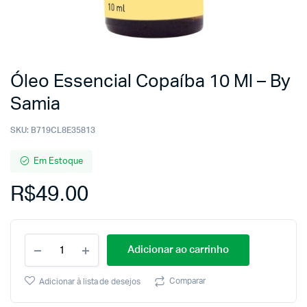
Óleo Essencial Copaíba 10 Ml – By
Samia
SKU:
B719CL8E35813
Em Estoque
R$
49.00
Adicionar ao carrinho
Comparar
Adicionar à lista de desejos