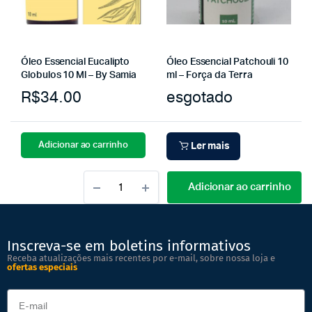
Óleo Essencial Eucalipto
Óleo Essencial Patchouli 10
Globulos 10 Ml – By Samia
ml – Força da Terra
R$
34.00
esgotado
Adicionar ao carrinho
Ler mais
Adicionar ao carrinho
Inscreva-se em boletins informativos
Receba atualizações mais recentes por e-mail, sobre nossa loja e
ofertas especiais