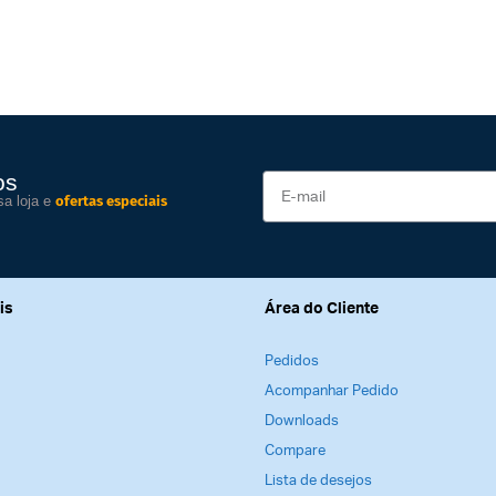
os
sa loja e
ofertas especiais
is
Área do Cliente
Pedidos
Acompanhar Pedido
Downloads
Compare
Lista de desejos