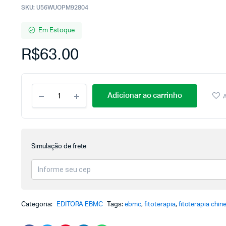
SKU:
U56WUOPM92804
Em Estoque
R$
63.00
Adicionar ao carrinho
A
Simulação de frete
Categoria:
EDITORA EBMC
Tags:
ebmc
,
fitoterapia
,
fitoterapia chin