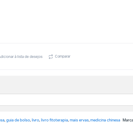
Comparar
dicionar à lista de desejos
esa
,
guia de bolso
,
livro
,
livro fitoterapia
,
mais ervas
,
medicina chinesa
Marc