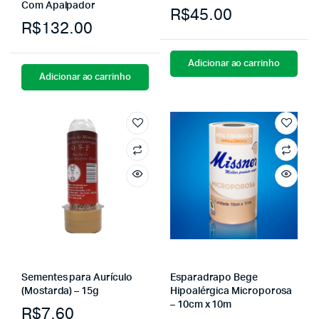
Com Apalpador
R$
45.00
R$
132.00
Adicionar ao carrinho
Adicionar ao carrinho
Sementes para Aurículo
Esparadrapo Bege
(Mostarda) – 15g
Hipoalérgica Microporosa
– 10cm x 10m
R$
7.60