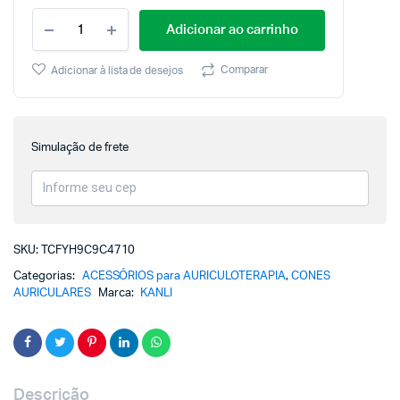
Adicionar ao carrinho
Comparar
Adicionar à lista de desejos
Simulação de frete
SKU:
TCFYH9C9C4710
Categorias:
ACESSÓRIOS para AURICULOTERAPIA
,
CONES
AURICULARES
Marca:
KANLI
Descrição