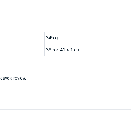
345 g
36.5 × 41 × 1 cm
eave a review.