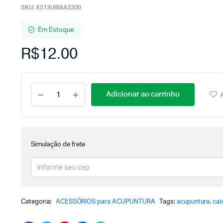
SKU:
X513U8IAA3200
Em Estoque
R$
12.00
Adicionar ao carrinho
A
Simulação de frete
Categoria:
ACESSÓRIOS para ACUPUNTURA
Tags:
acupuntura
,
cai