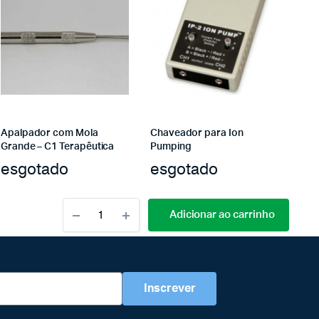
Apalpador com Mola
Chaveador para Ion
Grande – C1 Terapêutica
Pumping
esgotado
esgotado
Adicionar ao carrinho
Inscrever