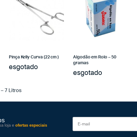
Pinça Kelly Curva (22 cm )
Algodão em Rolo – 50
gramas
esgotado
esgotado
– 7 Litros
os
sa loja e
ofertas especiais