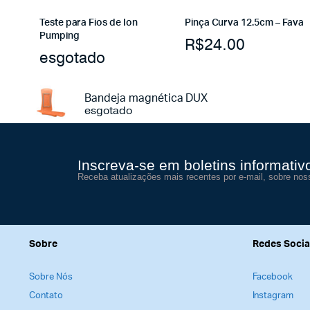
Teste para Fios de Ion
Pinça Curva 12.5cm – Fava
Pumping
R$
24.00
esgotado
Bandeja magnética DUX
esgotado
Inscreva-se em boletins informativ
Receba atualizações mais recentes por e-mail, sobre nos
Sobre
Redes Socia
Sobre Nós
Facebook
Contato
Instagram