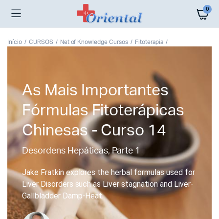
0
Início
CURSOS
Net of Knowledge Cursos
Fitoterapia
As Mais Importantes
Fórmulas Fitoterápicas
Chinesas - Curso 14
Desordens Hepáticas, Parte 1
Jake Fratkin explores the herbal formulas used for
Liver Disorders such as Liver stagnation and Liver-
Gallbladder Damp-Heat.