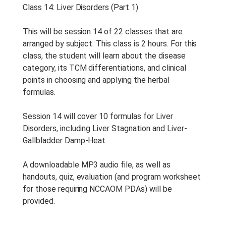
Idioma:
English
Class 14: Liver Disorders (Part 1)
Tipo De Curso:
Recorded
Webinar
This will be session 14 of 22 classes that are
arranged by subject. This class is 2 hours. For this
Duração Do Curso:
2 h
class, the student will learn about the disease
Anotações Do Curso:
Notes
category, its TCM differentiations, and clinical
are provided with this course.
points in choosing and applying the herbal
formulas.
Período De Acesso:
Acesso
Vitalício
Session 14 will cover 10 formulas for Liver
Disorders, including Liver Stagnation and Liver-
Gallbladder Damp-Heat.
A downloadable MP3 audio file, as well as
handouts, quiz, evaluation (and program worksheet
for those requiring NCCAOM PDAs) will be
provided.