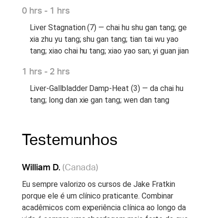
0 hrs - 1 hrs
Liver Stagnation (7) — chai hu shu gan tang; ge
xia zhu yu tang; shu gan tang; tian tai wu yao
tang; xiao chai hu tang; xiao yao san; yi guan jian
1 hrs - 2 hrs
Liver-Gallbladder Damp-Heat (3) — da chai hu
tang; long dan xie gan tang; wen dan tang
Testemunhos
William D.
(Canada)
Eu sempre valorizo os cursos de Jake Fratkin
porque ele é um clínico praticante. Combinar
acadêmicos com experiência clínica ao longo da