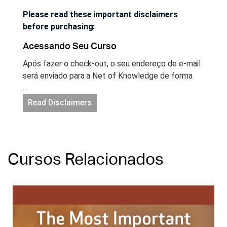
Please read these important disclaimers
before purchasing:
Acessando Seu Curso
Após fazer o check-out, o seu endereço de e-mail
será enviado para a Net of Knowledge de forma
...
segura e você terá acesso instantâneo ao seu
curso. Se você ainda não possui uma conta no site
Read Disclaimers
Net of Knowledge, uma conta será criada para
você automaticamente e você receberá um e-mail
com um link para configurar a sua senha. Acesse a
sua sua conta no site netofknowledge.com e
Cursos Relacionados
comece a aprender!
Acesso Ilimitado & CEUs
Você terá acesso ilimitado a este curso enquanto
ele estiver disponível na Net of Knowledge, para