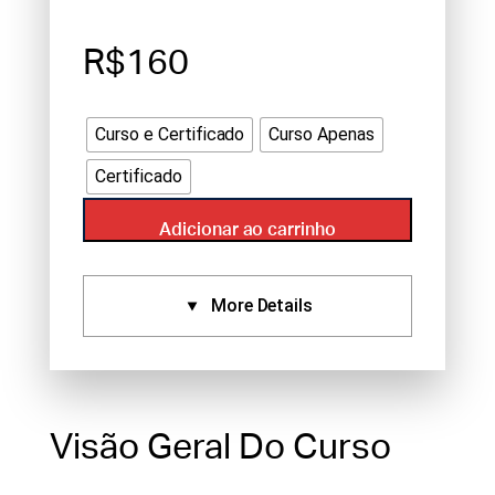
R$160
Curso e Certificado
Curso Apenas
Certificado
Adicionar ao carrinho
More Details
Certificados:
Aprovado Por:
IVAS (2),
Standard Certificate (2),
Visão Geral Do Curso
NCCAOM (2)