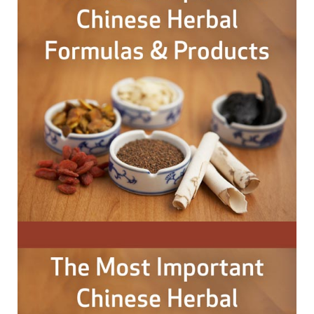
que você continue aprendendo e possa revisá-lo
ao longo dos anos.
Você tem 1 ano a contar da data da compra para
completar os requisitos dos CEUs. Neste período,
você deverá assistir o treinamento e completar
quaisquer documentos necessários para obter seu
certificado. Você também deverá imprimir e salvar
seu certificado para seus próprios registros.
Política de Cancelamento
Favor observar que não oferecemos reembolso
para nossos webinários/cursos online gravados
Observação
Esta gravação está disponível apenas no formato
online; você não receberá um DVD ou cópia física
da gravação – ela está disponível para você