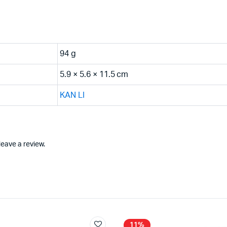
94 g
5.9 × 5.6 × 11.5 cm
KAN LI
eave a review.
11%