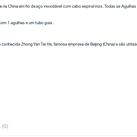
 na China em fio de aço inoxidável com cabo espiral inox. Todas as Agulha
m 1 agulhas e um tubo guia .
.
conhecida Zhong Yan Tai He, famosa empresa de Beijing (China) e são utilizada
 (0)