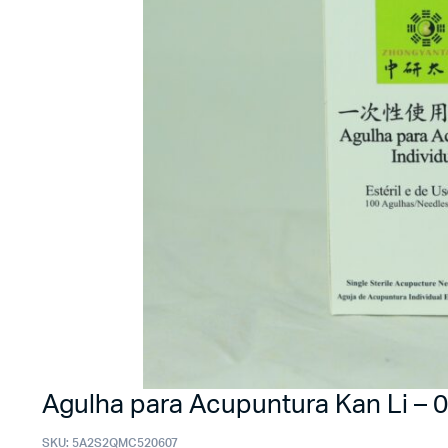
Agulha para Acupuntura Kan Li – 
SKU:
5A2S2QMC520607