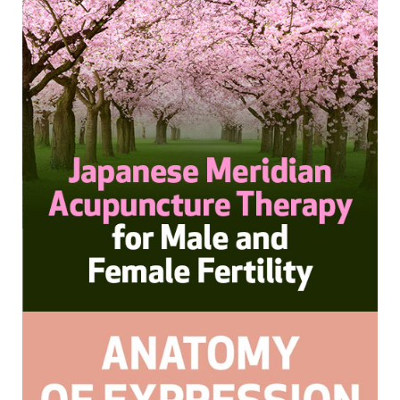
ele estiver disponível na Net of Knowledge, para
que você continue aprendendo e possa revisá-lo
ao longo dos anos.
Você tem 1 ano a contar da data da compra para
completar os requisitos dos CEUs. Neste período,
você deverá assistir o treinamento e completar
quaisquer documentos necessários para obter seu
certificado. Você também deverá imprimir e salvar
seu certificado para seus próprios registros.
Política de Cancelamento
Favor observar que não oferecemos reembolso
para nossos webinários/cursos online gravados
Observação
Esta gravação está disponível apenas no formato
online; você não receberá um DVD ou cópia física