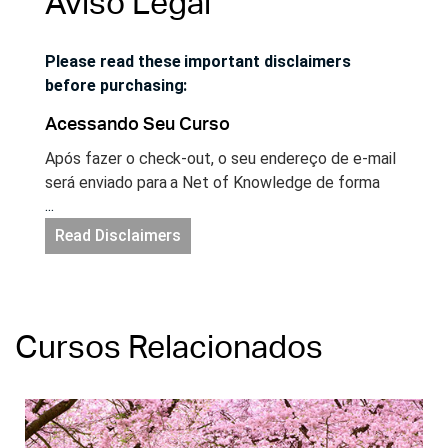
Aviso Legal
Please read these important disclaimers
before purchasing:
Acessando Seu Curso
Após fazer o check-out, o seu endereço de e-mail
será enviado para a Net of Knowledge de forma
...
segura e você terá acesso instantâneo ao seu
curso. Se você ainda não possui uma conta no site
Read Disclaimers
Net of Knowledge, uma conta será criada para
você automaticamente e você receberá um e-mail
com um link para configurar a sua senha. Acesse a
sua sua conta no site netofknowledge.com e
Cursos Relacionados
comece a aprender!
Acesso Ilimitado & CEUs
Você terá acesso ilimitado a este curso enquanto