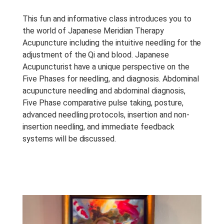
Idioma:
English
Tipo De Curso:
Recorded
This fun and informative class introduces you to
Webinar
the world of Japanese Meridian Therapy
Acupuncture including the intuitive needling for the
Duração Do Curso:
3 h
adjustment of the Qi and blood. Japanese
Anotações Do Curso:
There
Acupuncturist have a unique perspective on the
are no notes provided with this
Five Phases for needling, and diagnosis. Abdominal
course.
acupuncture needling and abdominal diagnosis,
Five Phase comparative pulse taking, posture,
Período De Acesso:
Acesso
advanced needling protocols, insertion and non-
Vitalício
insertion needling, and immediate feedback
systems will be discussed.