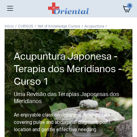
0
Início
CURSOS
Net of Knowledge Cursos
Acupuntura
Acupuntura Japonesa -
Terapia dos Meridianos -
Curso 1
Uma Revisão das Terapias Japonesas dos
Meridianos
An enjoyable class on Japanese Acupuncture
covering pulse and abdominal diagnosis, point
location and gentle effective needling.