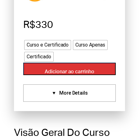
R$330
Curso e Certificado
Curso Apenas
Certificado
Adicionar ao carrinho
More Details
Certificados:
Aprovado Por:
NCCAOM (3),
Standard Certificate (3)
Visão Geral Do Curso