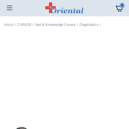
0
Início
CURSOS
Net of Knowledge Cursos
Diagnóstico
5 Elementos -
Disgnóstico do Pulso e
Estratégias de
Tratamento
This course will train practitioners to accurately
read pulses, determining the degrees of excess or
deficiency.