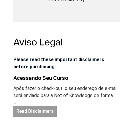
Aviso Legal
Please read these important disclaimers
before purchasing:
Acessando Seu Curso
Após fazer o check-out, o seu endereço de e-mail
será enviado para a Net of Knowledge de forma
...
segura e você terá acesso instantâneo ao seu
curso. Se você ainda não possui uma conta no site
Read Disclaimers
Net of Knowledge, uma conta será criada para
você automaticamente e você receberá um e-mail
com um link para configurar a sua senha. Acesse a