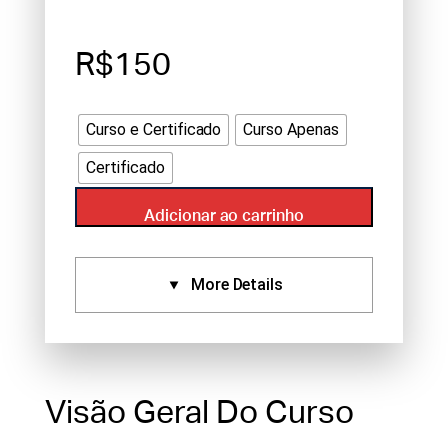
R$150
Curso e Certificado
Curso Apenas
Certificado
Adicionar ao carrinho
More Details
Certificados:
Aprovado Por:
NCCAOM (1),
Standard Certificate (1)
Visão Geral Do Curso
Idioma:
English