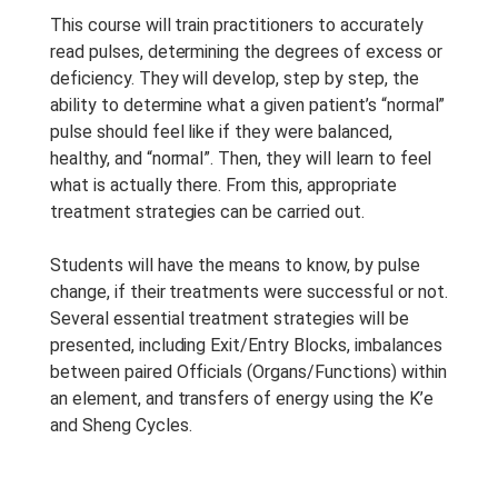
Tipo De Curso:
Recorded
This course will train practitioners to accurately
Webinar
read pulses, determining the degrees of excess or
deficiency. They will develop, step by step, the
Duração Do Curso:
1 h
ability to determine what a given patient’s “normal”
Anotações Do Curso:
There
pulse should feel like if they were balanced,
are no notes provided with this
healthy, and “normal”. Then, they will learn to feel
course.
what is actually there. From this, appropriate
treatment strategies can be carried out.
Período De Acesso:
Acesso
Vitalício
Students will have the means to know, by pulse
change, if their treatments were successful or not.
Several essential treatment strategies will be
presented, including Exit/Entry Blocks, imbalances
between paired Officials (Organs/Functions) within
an element, and transfers of energy using the K’e
and Sheng Cycles.