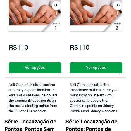
R$110
R$110
Ver opções
Ver opções
Neil Gumenick discusses the
Neil Gumenick raises the
accuracy of point location. In
importance of the accuracy of
Part 1 of 4 sessions, he covers
point location. In Part 2 of 6
the commonly used points on
sessions, he covers the
the back selecting points from
Command points on Urinary
the Du and UB meridian.
Bladder and Kidney Meridians.
Série Localização de
Série Localização de
Pontos: Pontos Sem
Pontos: Pontos de