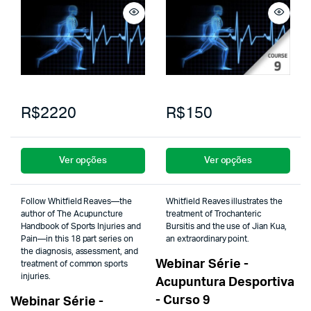
R$2220
R$150
Ver opções
Ver opções
Follow Whitfield Reaves—the
Whitfield Reaves illustrates the
author of The Acupuncture
treatment of Trochanteric
Handbook of Sports Injuries and
Bursitis and the use of Jian Kua,
Pain—in this 18 part series on
an extraordinary point.
the diagnosis, assessment, and
Webinar Série -
treatment of common sports
injuries.
Acupuntura Desportiva
- Curso 9
Webinar Série -