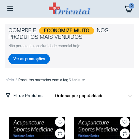
0
COMPRE E
NOS
ECONOMIZE MUITO
PRODUTOS MAIS VENDIDOS
Não perca esta oportunidade especial hoje
Ver as promoções
Início
Produtos marcados com a tag “Jiankua”
Filtrar Produtos