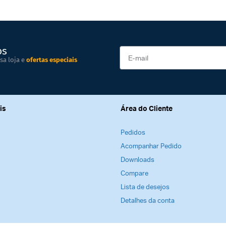
os
sa loja e
ofertas especiais
is
Área do Cliente
Pedidos
Acompanhar Pedido
Downloads
Compare
Lista de desejos
Detalhes da conta