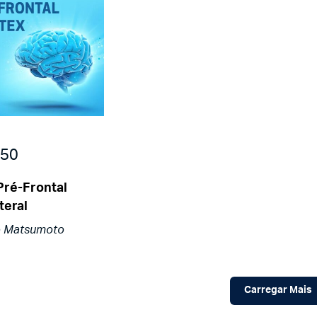
50
Pré-Frontal
teral
ko Matsumoto
Carregar Mais