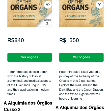
R$840
R$1350
Ver opções
Ver opções
Peter Firebrace goes in depth
Peter Firebrace takes you on a
with the history of Daoist,
journey of the Alchemy of the
alchemical, and medical aspects
Organs in this 2-part series.
of the Liver and Lung in TCM
Explore the Red Bird and the
and their application in modern
Dark Stag and the Green Dragon
times.
and the White Tiger in over 20
hours of learning!
A Alquimia dos Órgãos -
A Alquimia dos Órgãos
Curso 2