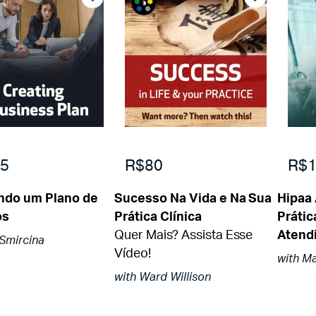
5
R$80
R$1
ndo um Plano de
Sucesso Na Vida e Na Sua
Hipaa
os
Prática Clínica
Prátic
Quer Mais? Assista Esse
Atend
 Smircina
Vídeo!
with M
with Ward Willison