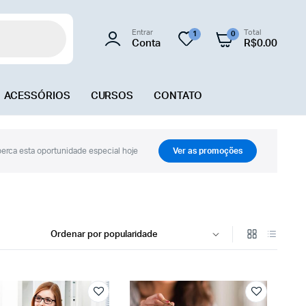
Entrar
Total
1
0
Conta
R$
0.00
ACESSÓRIOS
CURSOS
CONTATO
erca esta oportunidade especial hoje
Ver as promoções