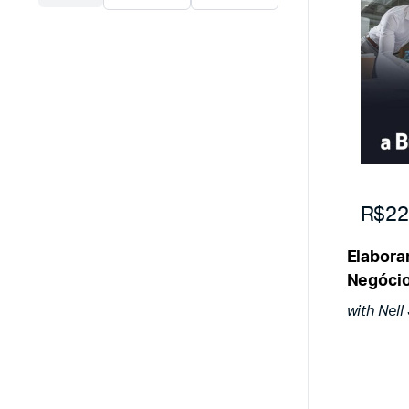
R$22
Elabora
Negóci
with Nell