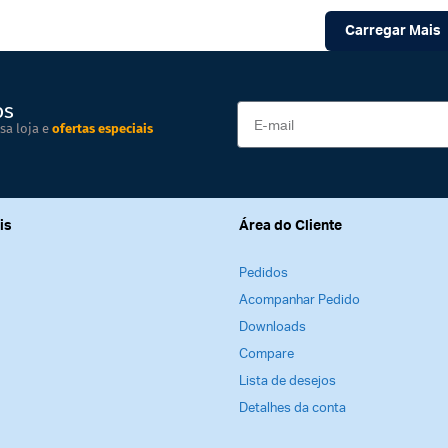
Carregar Mais
os
sa loja e
ofertas especiais
is
Área do Cliente
Pedidos
Acompanhar Pedido
Downloads
Compare
Lista de desejos
Detalhes da conta