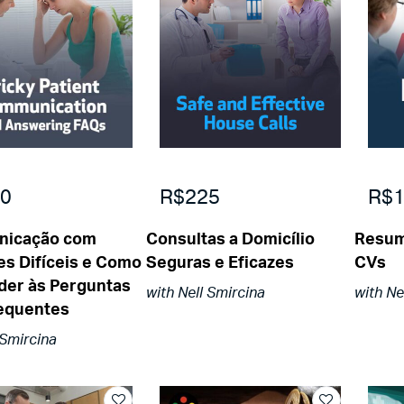
0
R$225
R$1
nicação com
Consultas a Domicílio
Resum
es Difíceis e Como
Seguras e Eficazes
CVs
er às Perguntas
with Nell Smircina
with Ne
equentes
 Smircina