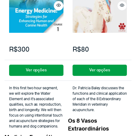
R$300
R$80
Ver opções
Ver opções
In this first two hour segment,
Dr. Patricia Baley discusses the
we will explore the Water
functions and clinical application
Element and it's associated
of each of the 8 Extraordinary
qualities, such as: reproduction,
Meridian in veterinary
birth and longevity. We will then
acupuncture.
focus on using intentional touch
Os 8 Vasos
and acupuncture strategies for
humans and dog companions.
Extraordinários