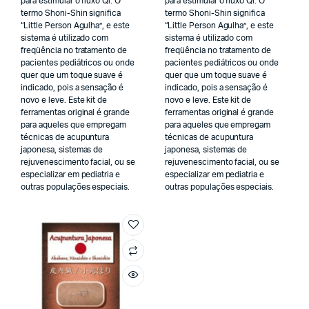
para estimular o fluxo Qi. O
para estimular o fluxo Qi. O
termo Shoni-Shin significa
termo Shoni-Shin significa
“Little Person Agulha”, e este
“Little Person Agulha”, e este
sistema é utilizado com
sistema é utilizado com
freqüência no tratamento de
freqüência no tratamento de
pacientes pediátricos ou onde
pacientes pediátricos ou onde
quer que um toque suave é
quer que um toque suave é
indicado, pois a sensação é
indicado, pois a sensação é
novo e leve. Este kit de
novo e leve. Este kit de
ferramentas original é grande
ferramentas original é grande
para aqueles que empregam
para aqueles que empregam
técnicas de acupuntura
técnicas de acupuntura
japonesa, sistemas de
japonesa, sistemas de
rejuvenescimento facial, ou se
rejuvenescimento facial, ou se
especializar em pediatria e
especializar em pediatria e
outras populações especiais.
outras populações especiais.