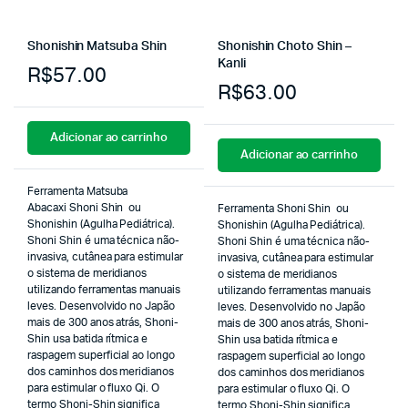
Shonishin Matsuba Shin
Shonishin Choto Shin –
Kanli
R$
57.00
R$
63.00
Adicionar ao carrinho
Adicionar ao carrinho
Ferramenta Matsuba
Abacaxi Shoni Shin ou
Ferramenta Shoni Shin ou
Shonishin (Agulha Pediátrica).
Shonishin (Agulha Pediátrica).
Shoni Shin é uma técnica não-
Shoni Shin é uma técnica não-
invasiva, cutânea para estimular
invasiva, cutânea para estimular
o sistema de meridianos
o sistema de meridianos
utilizando ferramentas manuais
utilizando ferramentas manuais
leves. Desenvolvido no Japão
leves. Desenvolvido no Japão
mais de 300 anos atrás, Shoni-
mais de 300 anos atrás, Shoni-
Shin usa batida rítmica e
Shin usa batida rítmica e
raspagem superficial ao longo
raspagem superficial ao longo
dos caminhos dos meridianos
dos caminhos dos meridianos
para estimular o fluxo Qi. O
para estimular o fluxo Qi. O
termo Shoni-Shin significa
termo Shoni-Shin significa