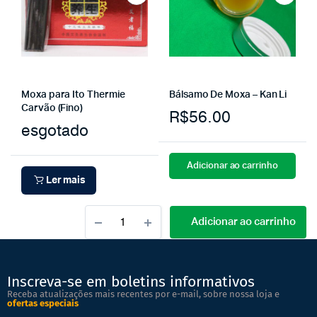
Moxa para Ito Thermie
Bálsamo De Moxa – Kan Li
Carvão (Fino)
R$
56.00
esgotado
Adicionar ao carrinho
Ler mais
Adicionar ao carrinho
Inscreva-se em boletins informativos
Receba atualizações mais recentes por e-mail, sobre nossa loja e
ofertas especiais