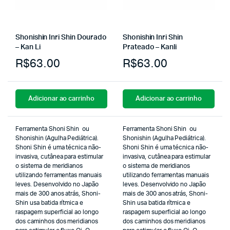
Shonishin Inri Shin Dourado
Shonishin Inri Shin
– Kan Li
Prateado – Kanli
R$
63.00
R$
63.00
Adicionar ao carrinho
Adicionar ao carrinho
Ferramenta Shoni Shin ou
Ferramenta Shoni Shin ou
Shonishin (Agulha Pediátrica).
Shonishin (Agulha Pediátrica).
Shoni Shin é uma técnica não-
Shoni Shin é uma técnica não-
invasiva, cutânea para estimular
invasiva, cutânea para estimular
o sistema de meridianos
o sistema de meridianos
utilizando ferramentas manuais
utilizando ferramentas manuais
leves. Desenvolvido no Japão
leves. Desenvolvido no Japão
mais de 300 anos atrás, Shoni-
mais de 300 anos atrás, Shoni-
Shin usa batida rítmica e
Shin usa batida rítmica e
raspagem superficial ao longo
raspagem superficial ao longo
dos caminhos dos meridianos
dos caminhos dos meridianos