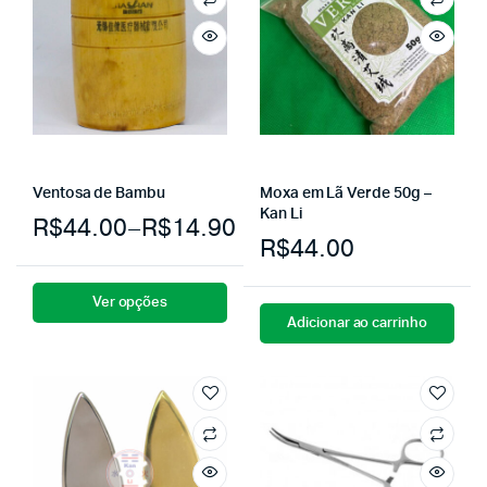
Ventosa de Bambu
Moxa em Lã Verde 50g –
Kan Li
R$
44.00
–
R$
14.90
R$
44.00
Ver opções
Adicionar ao carrinho