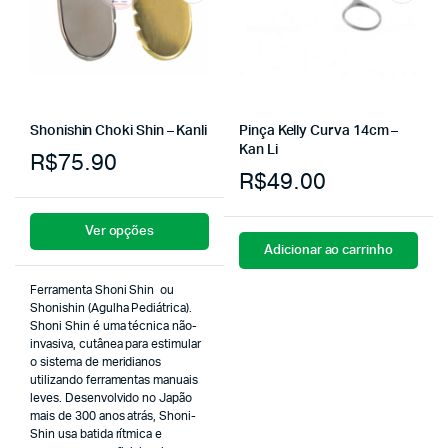
Shonishin Choki Shin – Kanli
Pinça Kelly Curva 14cm –
Kan Li
R$
75.90
R$
49.00
Ver opções
Adicionar ao carrinho
Ferramenta Shoni Shin ou
Shonishin (Agulha Pediátrica).
Shoni Shin é uma técnica não-
invasiva, cutânea para estimular
o sistema de meridianos
utilizando ferramentas manuais
leves. Desenvolvido no Japão
mais de 300 anos atrás, Shoni-
Shin usa batida rítmica e