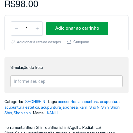
R$
98.00
Adicionar ao carrinho
Comparar
Adicionar à lista de desejos
Simulação de frete
Categoria:
SHONISHIN
Tags:
acessorios acupuntura
,
acupuntura
,
acupuntura estetica
,
acupuntura japonesa
,
kanli
,
Sho Ni Shin
,
Shoni
Shin
,
Shonishin
Marca:
KANLI
Ferramenta Shoni Shin ou Shonishin (Agulha Pediátrica).