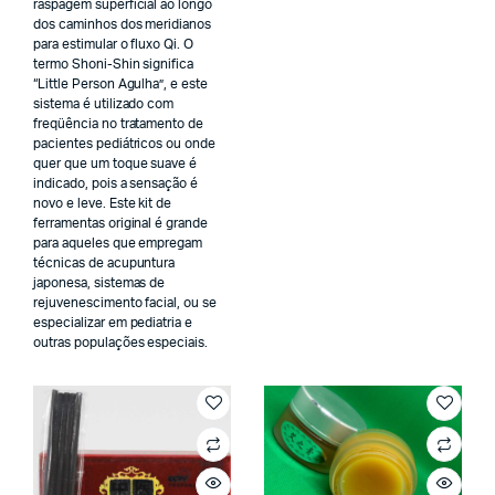
raspagem superficial ao longo
dos caminhos dos meridianos
para estimular o fluxo Qi. O
termo Shoni-Shin significa
“Little Person Agulha”, e este
sistema é utilizado com
freqüência no tratamento de
pacientes pediátricos ou onde
quer que um toque suave é
indicado, pois a sensação é
novo e leve. Este kit de
ferramentas original é grande
para aqueles que empregam
técnicas de acupuntura
japonesa, sistemas de
rejuvenescimento facial, ou se
especializar em pediatria e
outras populações especiais.