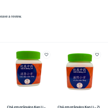
eave a review.
Chá em grânulos Kan Li –
Chá em grânulos Kan Li – Zi