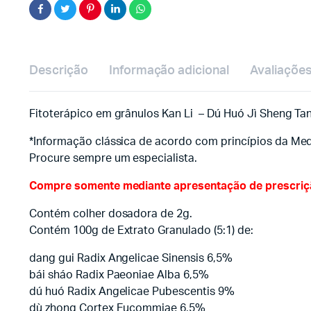
Descrição
Informação adicional
Avaliações
Fitoterápico em grânulos Kan Li – Dú Huó Jì Sheng Ta
*Informação clássica de acordo com princípios da Med
Procure sempre um especialista.
Compre somente mediante apresentação de prescrição
Contém colher dosadora de 2g.
Contém 100g de Extrato Granulado (5:1) de:
dang gui Radix Angelicae Sinensis 6,5%
bái sháo Radix Paeoniae Alba 6,5%
dú huó Radix Angelicae Pubescentis 9%
dù zhong Cortex Eucommiae 6,5%