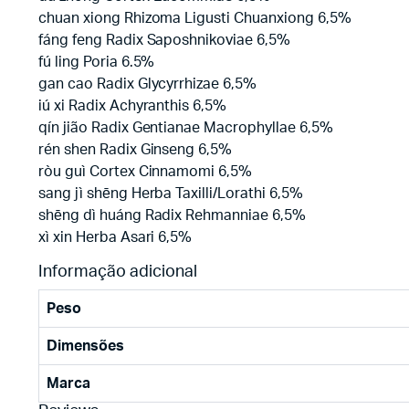
chuan xiong Rhizoma Ligusti Chuanxiong 6,5%
fáng feng Radix Saposhnikoviae 6,5%
fú ling Poria 6.5%
gan cao Radix Glycyrrhizae 6,5%
iú xi Radix Achyranthis 6,5%
qín jião Radix Gentianae Macrophyllae 6,5%
rén shen Radix Ginseng 6,5%
ròu guì Cortex Cinnamomi 6,5%
sang jì shēng Herba Taxilli/Lorathi 6,5%
shēng dì huáng Radix Rehmanniae 6,5%
xì xin Herba Asari 6,5%
Informação adicional
Peso
Dimensões
Marca