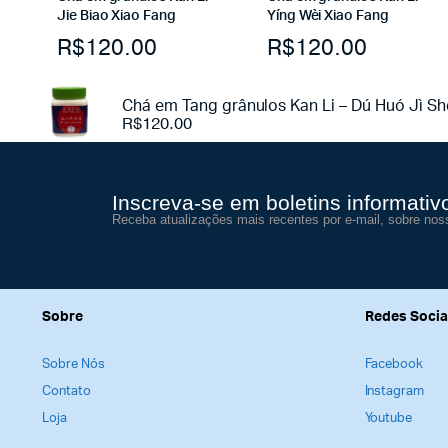
Jie Biao Xiao Fang
Yíng Wèi Xiao Fang
R$
120.00
R$
120.00
Chá em Tang grânulos Kan Li – Dú Huó Jì S
R$
120.00
Inscreva-se em boletins informativ
Receba atualizações mais recentes por e-mail, sobre nos
Sobre
Redes Socia
Sobre Nós
Facebook
Contato
Instagram
Loja
Youtube